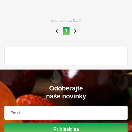
Zobrazuje sa
0
z
0
1
Odoberajte
naše novinky
Prihlásiť sa