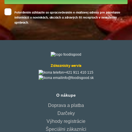
Potvrdením súhlasite so spracovávaním e-mailovej adresy pre zasielanie
informácií o novinkách, akciách a zdravých fit receptoch v newsletter
správach.
Zákaznícky servis
+421 911 410 115‬
info@foodisgood.sk
O nákupe
Doprava a platba
Darčeky
Výhody registrácie
Špeciálni zákazníci