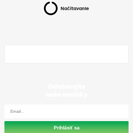
Načítavanie
Odoberajte
naše novinky
Prihlásiť sa