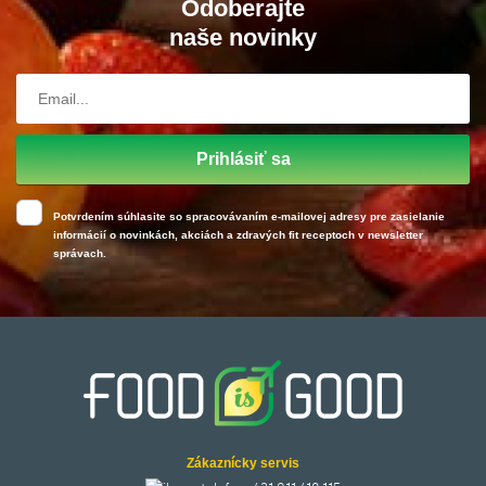
Odoberajte
naše novinky
Prihlásiť sa
Potvrdením súhlasite so spracovávaním e-mailovej adresy pre zasielanie
informácií o novinkách, akciách a zdravých fit receptoch v newsletter
správach.
Zákaznícky servis