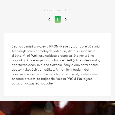
Zobrazuje sa
1
z
1
1
Jednou z misií a výziev v
PROM-IN
e je vytvoriť pre Vás líniu
tých najlepších prírodných potravín, ktoré sú súčasne aj
diétne. V línii
Wellness
nájdete presne takéto naturálne
produkty, ktoré sú jednoducho pre všetkých. Profesionálny
športovec ocení kvalitné zloženie. Ženy a dievčatá poteší
úbytok tukových vankúšikov. A mamičky budú môcť
ponúknuť konečne zdravú a chutnú sladkosť, pretože všetci
chceme pre deti to najlepšie. Vďaka
PROM-IN
u je jesť
zdravo naozaj jednoduché.