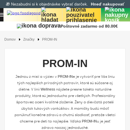
🎁 Nezabudni si k objednávke vybrať darček.
Hneď nakupovať
Poštovné zadarmo od 80.00€
Domov
Značky
PROM-IN
PROM-IN
Jednou z misií a výziev v
PROM-IN
e je vytvoriť pre Vás líniu
tých najlepších prírodných potravín, ktoré sú súčasne aj
diétne. V línii
Wellness
nájdete presne takéto naturálne
produkty, ktoré sú jednoducho pre všetkých. Profesionálny
športovec ocení kvalitné zloženie. Ženy a dievčatá poteší
úbytok tukových vankúšikov. A mamičky budú môcť
ponúknuť konečne zdravú a chutnú sladkosť, pretože všetci
chceme pre deti to najlepšie. Vďaka
PROM-IN
u je jesť
zdravo naozaj jednoduché.