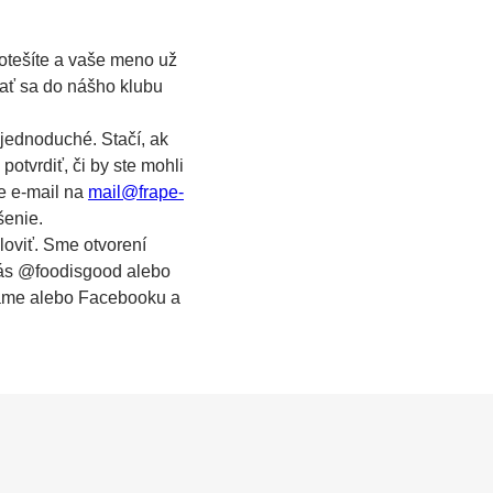
potešíte a vaše meno už
ať sa do nášho klubu
 jednoduché. Stačí, ak
otvrdiť, či by ste mohli
te e-mail na
mail@frape-
šenie.
loviť. Sme otvorení
nás
@foodisgood
alebo
ame alebo Facebooku a