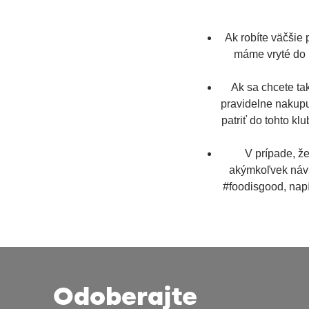
Ak robíte väčšie
máme vryté do 
Ak sa chcete ta
pravidelne nakupu
patriť do tohto kl
V prípade, že
akýmkoľvek návr
#foodisgood
, na
Odoberajte