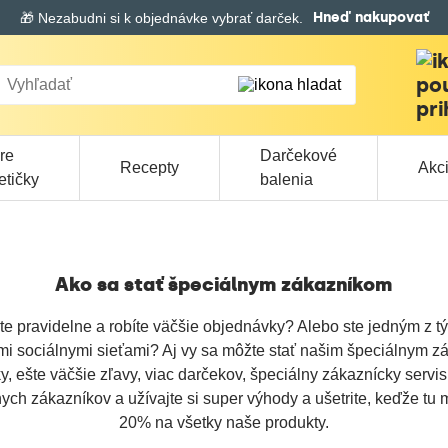
Hneď nakupovať
🎁 Nezabudni si k objednávke vybrať darček.
0.00€
re
Darčekové
Recepty
Akc
etičky
balenia
Ako sa stať špeciálnym zákazníkom
e pravidelne a robíte väčšie objednávky? Alebo ste jedným z tý
i sociálnymi sieťami? Aj vy sa môžte stať našim
špeciálnym
zá
, ešte väčšie zľavy, viac darčekov, špeciálny zákaznícky servis
nych
zákazníkov a užívajte si super výhody a ušetrite, keďže tu 
20% na všetky naše produkty.