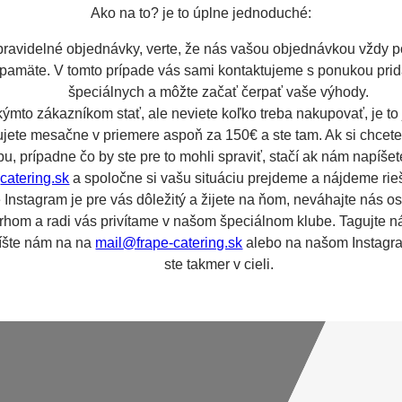
Ako na to? je to úplne jednoduché:
 pravidelné objednávky, verte, že nás vašou objednávkou vždy 
pamäte. V tomto prípade vás sami kontaktujeme s ponukou prid
špeciálnych
a môžte začať čerpať vaše výhody.
kýmto zákazníkom stať, ale neviete koľko treba nakupovať, je to
jete mesačne v priemere aspoň za 150€ a ste tam. Ak si chcete p
ubu, prípadne čo by ste pre to mohli spraviť, stačí ak nám napíše
catering.sk
a spoločne si vašu situáciu prejdeme a nájdeme rie
 Instagram je pre vás dôležitý a žijete na ňom, neváhajte nás os
hom a radi vás privítame v našom
špeciálnom
klube. Tagujte 
píšte nám na na
mail@frape-catering.sk
alebo na našom Instagr
ste takmer v cieli.