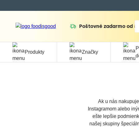
Poštovné zadarmo od 8
P
Produkty
Značky
d
Ak u nás nakupujet
Instagramom alebo iným
ešte lepšie podmienky
našej skupiny
špeciál