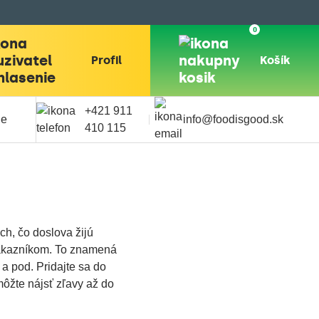
0
Profil
Košík
+421 911
ie
info@foodisgood.sk
410 115‬
ch, čo doslova žijú
kazníkom. To znamená
 a pod. Pridajte sa do
môžte nájsť zľavy až do