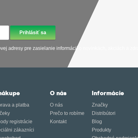
Prihlásiť sa
j adresy pre zasielanie informácií o novinkách, akciách a zdra
nákupe
O nás
Informácie
rava a platba
O nás
Značky
čeky
Prečo to robíme
Distribútori
ody registrácie
Kontakt
Blog
ciálni zákazníci
Produkty