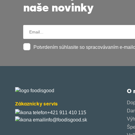
naše novinky
Potvrdením súhlasite so spracovávaním e-mailove
O 
Dop
Zákaznícky servis
Dar
+421 911 410 115‬
Výh
info@foodisgood.sk
Špe