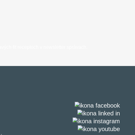
vých fit receptoch v newsletter správach.