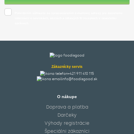
Potvrdením súhlasite so spracovávaním e-mailovej adresy pre zasielanie
informácií o novinkách, akciách a zdravých fit receptoch v newsletter
správach.
Zákaznícky servis
+421 911 410 115‬
info@foodisgood.sk
O nákupe
Doprava a platba
Darčeky
Výhody registrácie
Špeciálni zákazníci