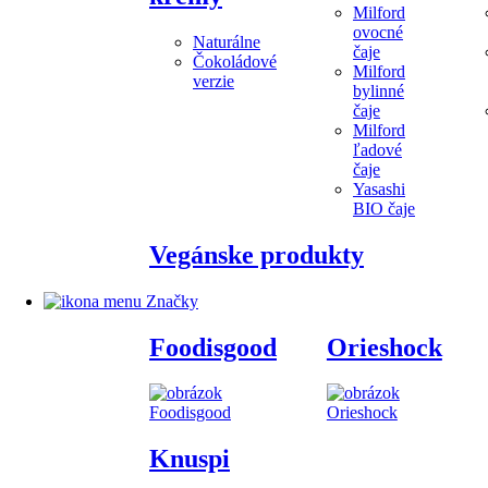
Milford
ovocné
Naturálne
čaje
Čokoládové
Milford
verzie
bylinné
čaje
Milford
ľadové
čaje
Yasashi
BIO čaje
Vegánske produkty
Značky
Foodisgood
Orieshock
Knuspi