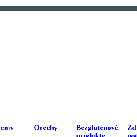
žemy
Orechy
Bezgluténové
Zd
produkty
po