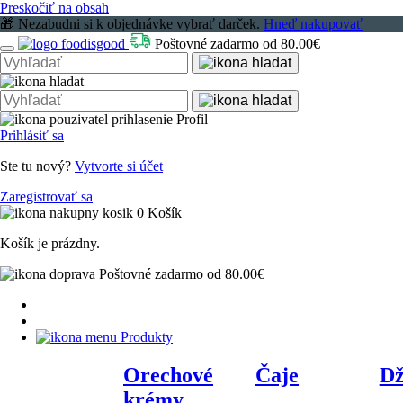
Preskočiť na obsah
🎁 Nezabudni si k objednávke vybrať darček.
Hneď nakupovať
Poštovné zadarmo od 80.00€
Profil
Prihlásiť sa
Ste tu nový?
Vytvorte si účet
Zaregistrovať sa
0
Košík
Košík je prázdny.
Poštovné zadarmo od 80.00€
Produkty
Orechové
Čaje
D
krémy