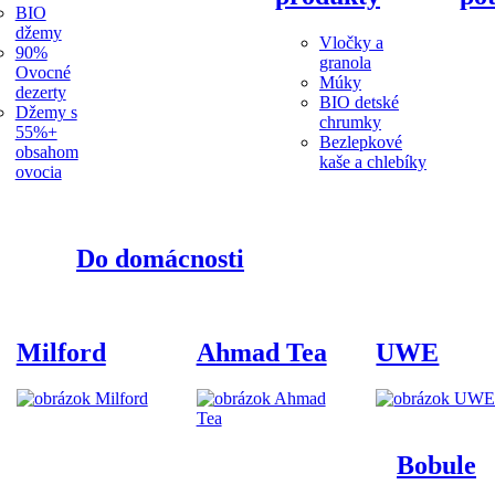
BIO
džemy
Vločky a
90%
granola
Ovocné
Múky
dezerty
BIO detské
Džemy s
chrumky
55%+
Bezlepkové
obsahom
kaše a chlebíky
ovocia
Do domácnosti
Milford
Ahmad Tea
UWE
Bobule