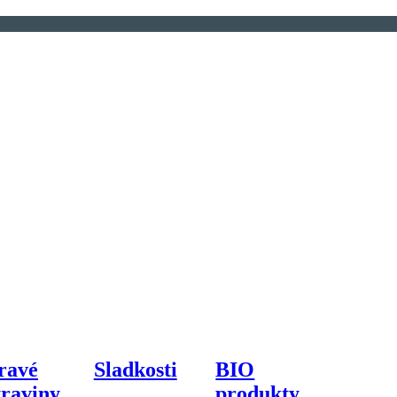
ravé
Sladkosti
BIO
traviny
produkty